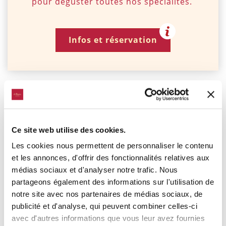
pour déguster toutes nos spécialités.
Infos et réservation
Menu Enfants
½ Pizza prosciutto ou Margerita 1 boule de glace ou ½ Penne à la
bolognaise 1 boule de glace
13.50 €
Ce site web utilise des cookies.
13.50 €
Les cookies nous permettent de personnaliser le contenu
Portion de frites
et les annonces, d'offrir des fonctionnalités relatives aux
5.50 €
médias sociaux et d'analyser notre trafic. Nous
5.50 €
partageons également des informations sur l'utilisation de
Salade accompagnement
notre site avec nos partenaires de médias sociaux, de
5.50 €
publicité et d'analyse, qui peuvent combiner celles-ci
5.50 €
avec d'autres informations que vous leur avez fournies