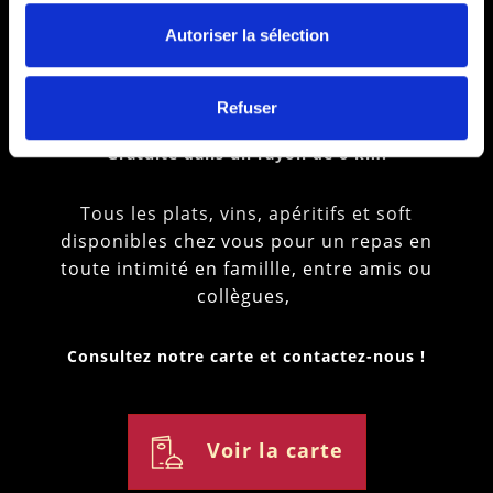
bureau / à votre
Autoriser la sélection
domicile
Refuser
Gratuite dans un rayon de 6 km.
Tous les plats, vins, apéritifs et soft
disponibles chez vous pour un repas en
toute intimité en famillle, entre amis ou
collègues,
Consultez notre carte et contactez-nous !
Voir la carte