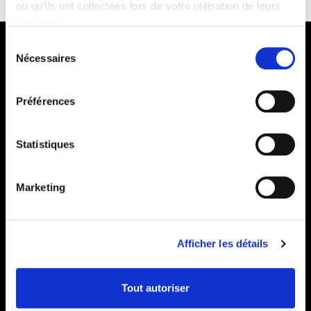
ou qu'ils ont collectées lors de votre utilisation de leurs
services.
Sélection
Nécessaires
du
consentement
Préférences
Statistiques
Marketing
Afficher les détails
Livraison au
Tout autoriser