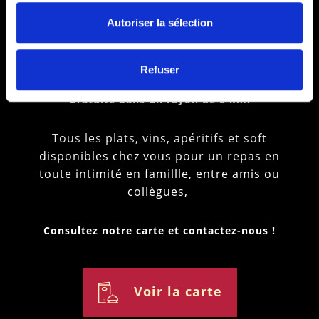
bureau / à votre
Autoriser la sélection
domicile
Refuser
Gratuite dans un rayon de 6 km.
Tous les plats, vins, apéritifs et soft
disponibles chez vous pour un repas en
toute intimité en famillle, entre amis ou
collègues,
Consultez notre carte et contactez-nous !
Voir la carte