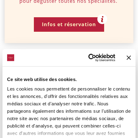
pour déguster toutes nos spécialités.
Infos et réservation
Portion de frites
5.50 €
5.50 €
Ce site web utilise des cookies.
Salade accompagnement
5.50 €
Les cookies nous permettent de personnaliser le contenu
5.50 €
et les annonces, d'offrir des fonctionnalités relatives aux
Menu Enfants
médias sociaux et d'analyser notre trafic. Nous
½ Pizza prosciutto ou Margerita 1 boule de glace ou ½ Penne à la
partageons également des informations sur l'utilisation de
bolognaise 1 boule de glace
notre site avec nos partenaires de médias sociaux, de
13.50 €
publicité et d'analyse, qui peuvent combiner celles-ci
13.50 €
avec d'autres informations que vous leur avez fournies