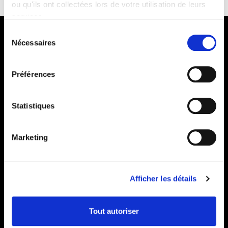
ou qu'ils ont collectées lors de votre utilisation de leurs
services.
Sélection
Nécessaires
du
consentement
Préférences
Statistiques
Marketing
Afficher les détails
Livraison au
Tout autoriser